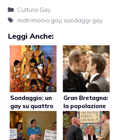
Categorie
Cultura Gay
Tag
matrimonio gay
,
sondaggi gay
Leggi Anche:
Sondaggio: un
Gran Bretagna:
gay su quattro
la popolazione
guarda almeno
è contro il
un film porno al
matrimonio e le
giorno
adozioni gay