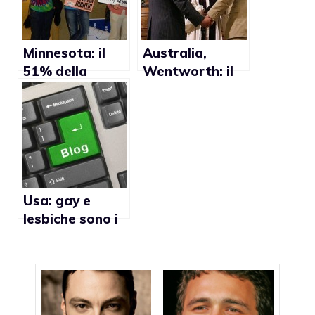
Minnesota: il
Australia,
51% della
Wentworth: il
popolazione
72% della
contrario al
popolazione
matrimonio
favorevole al
gay”
matrimonio gay
Usa: gay e
lesbiche sono i
più frequenti
lettori di blog