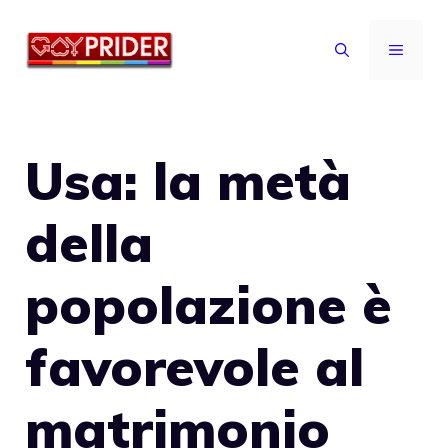
Vai
al
MENU
contenuto
Usa: la metà
della
popolazione è
favorevole al
matrimonio