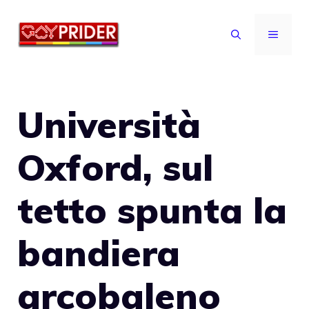
Vai
al
MENU
contenuto
Università
Oxford, sul
tetto spunta la
bandiera
arcobaleno