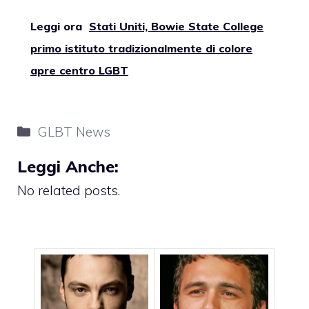
Leggi ora
Stati Uniti, Bowie State College
primo istituto tradizionalmente di colore
apre centro LGBT
Categorie
GLBT News
Leggi Anche:
No related posts.