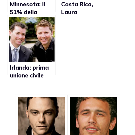
Minnesota: il
Costa Rica,
51% della
Laura
popolazione
Chinchilla: “Non
contrario al
mi opporrò a
matrimonio
sentenze a
gay”
favore del
matrimonio
gay”
Irlanda: prima
unione civile
gay