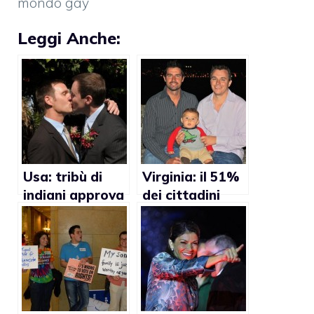
mondo gay
Leggi Anche:
Usa: tribù di
Virginia: il 51%
indiani approva
dei cittadini
il matrimonio
favorevole alle
gay
adozioni gay