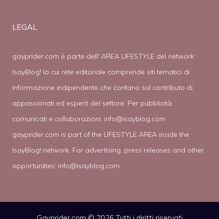
LEGAL
gayprider.com è parte dell' AREA LIFESTYLE del network
IsayBlog! la cui rete editoriale comprende siti tematici di
informazione indipendente che contano sul contributo di
appassionati ed esperti del settore. Per pubblicità,
comunicati e collaborazioni:
info@isayblog.com
gayprider.com is part of the LIFESTYLE AREA inside the
IsayBlog! network. For advertising, press releases and other
opportunities:
info@isayblog.com
Gayprider.com © 2026 Tutti i diritti riservati