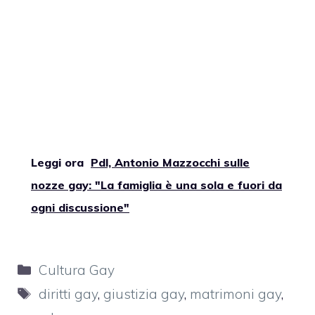
Leggi ora
Pdl, Antonio Mazzocchi sulle
nozze gay: "La famiglia è una sola e fuori da
ogni discussione"
Categorie
Cultura Gay
Tag
diritti gay
,
giustizia gay
,
matrimoni gay
,