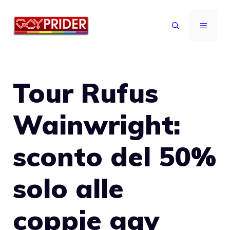
Vai
al
MENU
contenuto
Tour Rufus
Wainwright:
sconto del 50%
solo alle
coppie gay