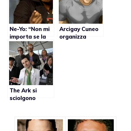
omosessuale
Ne-Yo: “Non mi
Arcigay Cuneo
importa se la
organizza
gente pensa
incontro sulla
che sia gay”
storia del
fumetto nella
cultura
omosessuale
The Ark si
sciolgono