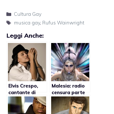
Categorie
Cultura Gay
Tag
musica gay
,
Rufus Wainwright
Leggi Anche:
Elvis Crespo,
Malesia: radio
cantante di
censura parte
Suavemente,
del testo di
dedica il tour
Born This Way
alla comunità
di Lady Gaga