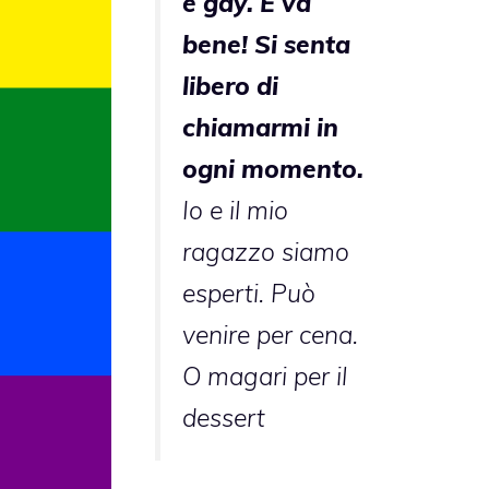
è gay. E va
bene! Si senta
libero di
chiamarmi in
ogni momento.
Io e il mio
ragazzo siamo
esperti. Può
venire per cena.
O magari per il
dessert