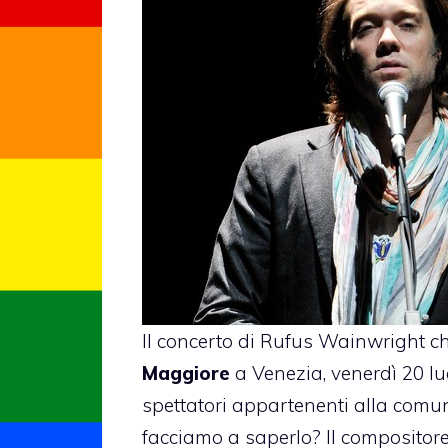
Il concerto di
Rufus Wainwright
ch
Maggiore
a Venezia, venerdì 20 lug
spettatori appartenenti alla comu
facciamo a saperlo? Il compositor