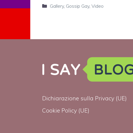
Categorie
Gallery
,
Gossip Gay
,
Video
Dichiarazione sulla Privacy (UE)
Cookie Policy (UE)