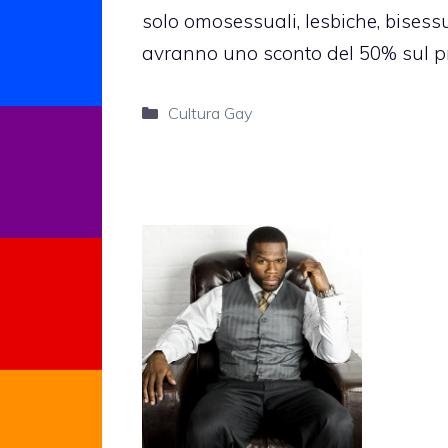
solo omosessuali, lesbiche, bisess
avranno uno sconto del
50%
sul pr
Categorie
Cultura Gay