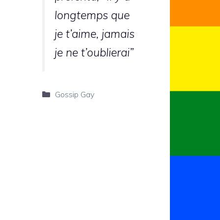
longtemps que
je t’aime, jamais
je ne t’oublierai”
Categorie
Gossip Gay