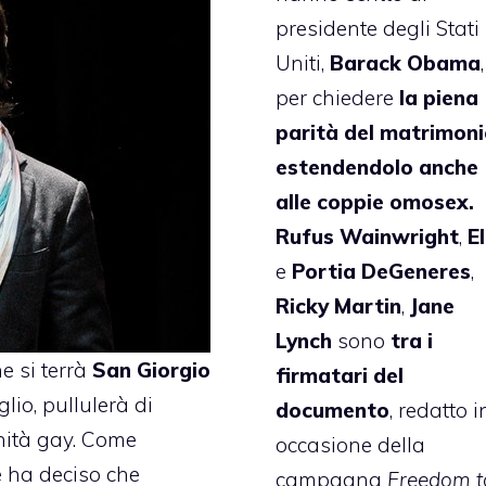
presidente degli Stati
Uniti,
Barack Obama
,
per chiedere
la piena
parità del matrimoni
estendendolo anche
alle coppie omosex.
Rufus Wainwright
,
E
e
Portia DeGeneres
,
Ricky Martin
,
Jane
Lynch
sono
tra i
e si terrà
San Giorgio
firmatari del
lio, pullulerà di
documento
, redatto i
nità gay. Come
occasione della
e ha deciso che
campagna
Freedom t