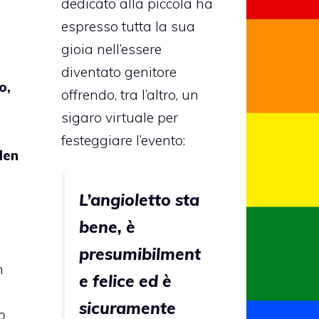
dedicato alla piccola ha
espresso tutta la sua
gioia nell’essere
diventato genitore
o,
offrendo, tra l’altro, un
sigaro virtuale per
festeggiare l’evento:
llen
L’angioletto sta
bene, è
presumibilment
n
e felice ed è
sicuramente
o