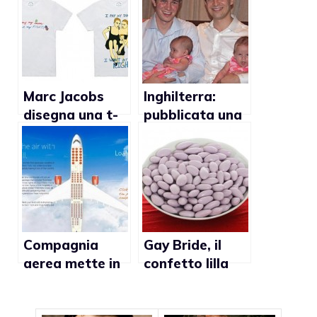
Marc Jacobs
Inghilterra:
disegna una t-
pubblicata una
shirt per i
guida per i
matrimoni gay
padri gay
Compagnia
Gay Bride, il
aerea mette in
confetto lilla
palio
per i matrimoni
matrimonio gay
gay