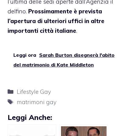
l’ultima delle sedi aperte dall’Agenzia il
delfino.
Prossimamente è prevista
l’apertura di ulteriori uffici in altre
importanti città italiane
.
Leggi ora
Sarah Burton disegnerà l'abito
del matrimonio di Kate Middleton
Categorie
Lifestyle Gay
Tag
matrimoni gay
Leggi Anche: