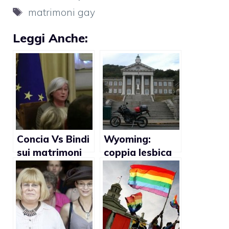
Tag
matrimoni gay
Leggi Anche:
Concia Vs Bindi
Wyoming:
sui matrimoni
coppia lesbica
gay (video)
sposata in
Canada ottiene
il divorzio