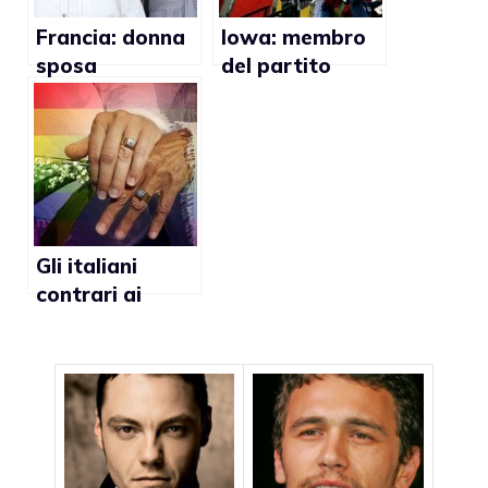
Francia: donna
Iowa: membro
sposa
del partito
legalmente
repubblicano ha
trans
creato un
gruppo a
favore del
matrimonio gay
Gli italiani
contrari ai
matrimoni gay