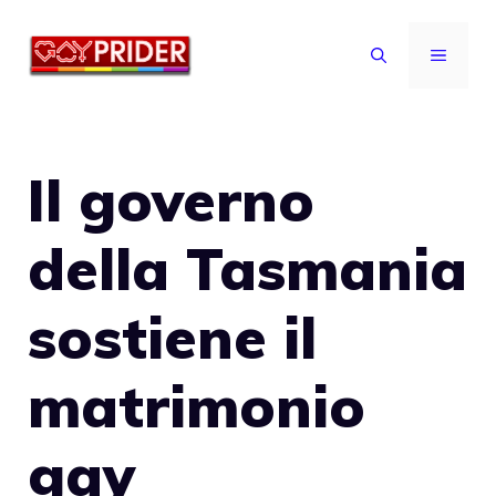
Vai
al
MENU
contenuto
Il governo
della Tasmania
sostiene il
matrimonio
gay