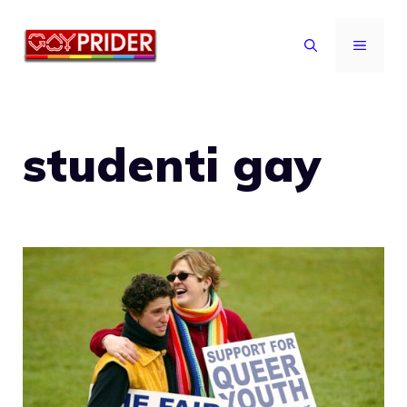
Vai
al
MENU
contenuto
studenti gay