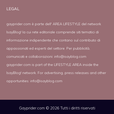
LEGAL
gayprider.com è parte dell' AREA LIFESTYLE del network
IsayBlog! la cui rete editoriale comprende siti tematici di
informazione indipendente che contano sul contributo di
appassionati ed esperti del settore. Per pubblicità,
comunicati e collaborazioni:
info@isayblog.com
gayprider.com is part of the LIFESTYLE AREA inside the
IsayBlog! network. For advertising, press releases and other
opportunities:
info@isayblog.com
Gayprider.com © 2026 Tutti i diritti riservati