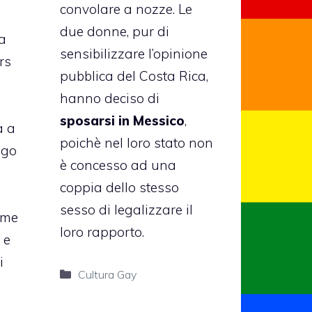
convolare a nozze. Le
due donne, pur di
la
sensibilizzare l’opinione
rs
pubblica del Costa Rica,
hanno deciso di
sposarsi in Messico
,
a a
poichè nel loro stato non
ogo
è concesso ad una
coppia dello stesso
sesso di legalizzare il
ime
loro rapporto.
 e
i
Categorie
Cultura Gay