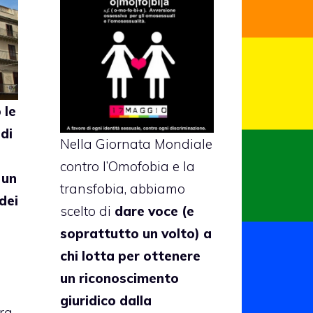
o
le
di
Nella Giornata Mondiale
contro l’Omofobia e la
 un
transfobia, abbiamo
dei
scelto di
dare voce (e
soprattutto un volto) a
chi lotta per ottenere
un riconoscimento
giuridico dalla
ra