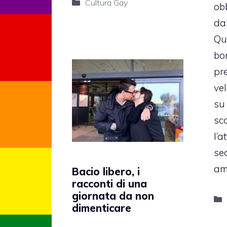
Categorie
Cultura Gay
ob
dai
Qu
bo
pr
vel
su
sc
l’a
sed
am
Bacio libero, i
racconti di una
giornata da non
dimenticare