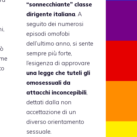
“sonnecchiante” classe
dirigente italiana
. A
seguito dei numerosi
i,
episodi omofobi
dell’ultimo anno, si sente
uò
sempre più forte,
ome
l’esigenza di approvare
to
una legge che tuteli gli
omosessuali da
attacchi inconcepibili
,
dettati dalla non
accettazione di un
diverso orientamento
sessuale.