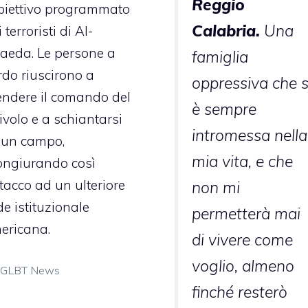
Reggio
biettivo programmato
Calabria.
Una
 terroristi di Al-
aeda. Le persone a
famiglia
rdo riuscirono a
oppressiva che s
endere il comando del
è sempre
ivolo e a schiantarsi
intromessa nella
 un campo,
mia vita, e che
ongiurando così
ttacco ad un ulteriore
non mi
e istituzionale
permetterà mai
ericana.
di vivere come
voglio, almeno
Categorie
GLBT News
finché resterò