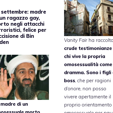
 settembre: madre
 un ragazzo gay,
rto negli attacchi
rroristici, felice per
uccisione di Bin
Vanity Fair
ha raccolt
den
crude testimonianze 
chi vive la propria
omosessualità come
dramma. Sono i figli 
boss
, che per ragioni
d’onore, non posso
vivere apertamente il
 madre di un
proprio orientamento
osessuale morto
omosessuale per pau