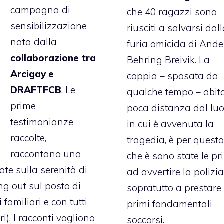
campagna di
che 40 ragazzi sono
sensibilizzazione
riusciti a salvarsi dal
nata dalla
furia omicida di Ande
collaborazione tra
Behring Breivik. La
Arcigay e
coppia
– sposata da
DRAFTFCB
. Le
qualche tempo – abit
prime
poca distanza dal lu
testimonianze
in cui è avvenuta la
raccolte,
tragedia, è per questo
raccontano una
che è sono state le pr
e sulla serenità di
ad avvertire la polizia
ing out sul posto di
sopratutto a prestare 
 familiari e con tutti
primi fondamentali
ri). I racconti vogliono
soccorsi.