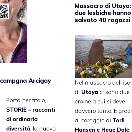
Massacro di Utoya:
due lesbiche hanno
salvato 40 ragazzi
a campgna Arcigay
Nel massacro dell’iso
di
Utoya
ci sono due
Porta per titolo,
eroine a cui si deve
STORIE – racconti
davvero tanto. È graz
di ordinaria
al coraggio di
Toril
diversità
, la nuova
Hansen e Hege Dale