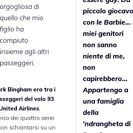
orgogliosa di
piccolo giocav
quello che mio
con le Barbie… 
figlio ha
miei genitori
compiuto
non sanno
insieme agli altri
niente di me,
passeggeri.
non
capirebbero…
Appartengo a
rk Bingham era tra i
sseggeri del volo 93
una famiglia
 United Airlines
,
della
nico dei quattro aerei
’ndrangheta di
non schiantarsi su un