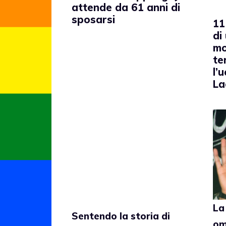
attende da 61 anni di
sposarsi
11
di
mo
te
l’
La
La
Sentendo la storia di
om