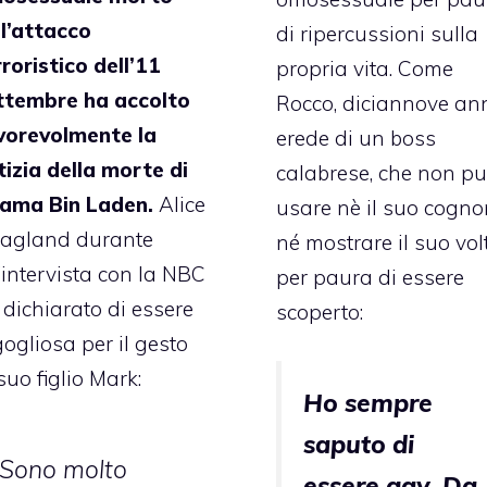
ll’attacco
di ripercussioni sulla
rroristico dell’11
propria vita. Come
ttembre ha accolto
Rocco, diciannove ann
vorevolmente la
erede di un boss
tizia della morte di
calabrese, che non p
ama Bin Laden.
Alice
usare nè il suo cogn
agland durante
né mostrare il suo vol
’intervista con la NBC
per paura di essere
 dichiarato di essere
scoperto:
ogliosa per il gesto
suo figlio Mark:
Ho sempre
saputo di
Sono molto
essere gay. Da