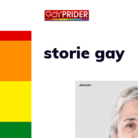
Vai
al
contenuto
storie gay