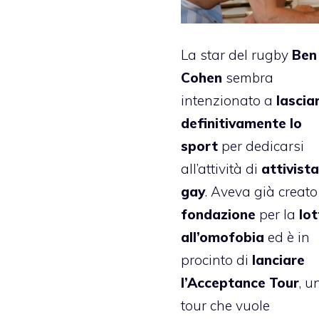
La star del rugby
Ben
Cohen
sembra
intenzionato a
lascia
definitivamente lo
sport
per dedicarsi
all’attività di
attivista
gay
. Aveva già creato
fondazione
per la
lo
all’omofobia
ed è in
procinto di
lanciare
l’Acceptance Tour
, u
tour che vuole