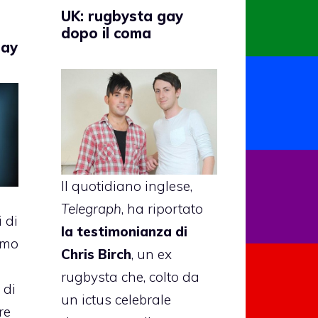
UK: rugbysta gay
dopo il coma
gay
Il quotidiano inglese,
Telegraph
, ha riportato
i di
la testimonianza di
rimo
Chris Birch
, un ex
rugbysta che, colto da
 di
un ictus celebrale
re