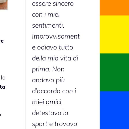
essere sincero
con i miei
sentimenti.
Improvvisament
re
e odiavo tutto
della mia vita di
prima. Non
 la
andavo più
tta
d’accordo con i
miei amici,
detestavo lo
n
sport e trovavo