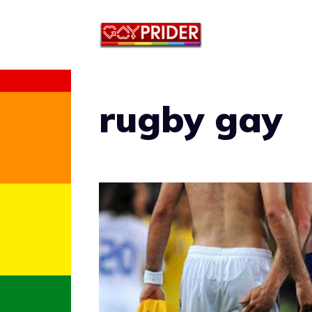
Vai
al
contenuto
rugby gay