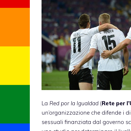
La
Red por la Igualdad
(
Rete per l
un’organizzazione che difende i di
sessuali finanziata dal governo sc