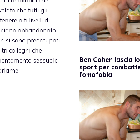
lo di omofobia che
elato che tutti gli
ere alti livelli di
 abbiano abbandonato
on si sono preoccupati
ltri colleghi che
Ben Cohen lascia lo
rientamento sessuale
sport per combatt
arlarne
l’omofobia