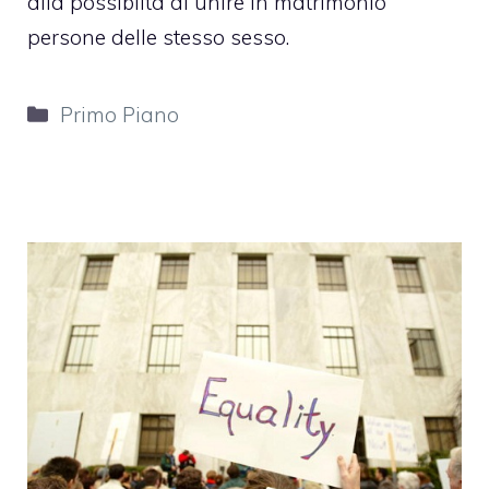
alla possibiità di unire in matrimonio
persone delle stesso sesso.
Categorie
Primo Piano