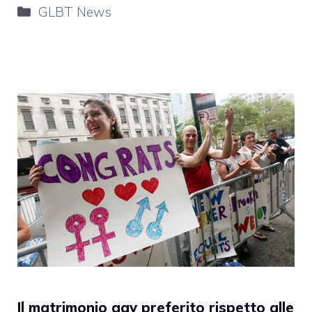
Categorie
GLBT News
Il matrimonio gay preferito rispetto alle