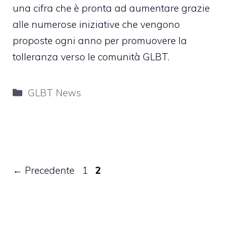
una cifra che è pronta ad aumentare grazie
alle numerose iniziative che vengono
proposte ogni anno per promuovere la
tolleranza verso le comunità GLBT.
Categorie
GLBT News
Pagina
Pagina
←
Precedente
1
2