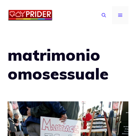
Vai
al
MENU
contenuto
matrimonio
omosessuale