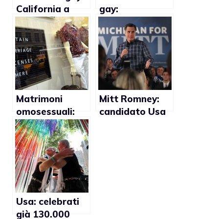
California a
gay:
favore
maggioranza a
favore in
Irlanda
Matrimoni
Mitt Romney:
omosessuali:
candidato Usa
sposate a New
contrario ai
York 2.376
matrimonio gay
coppie
Usa: celebrati
già 130.000