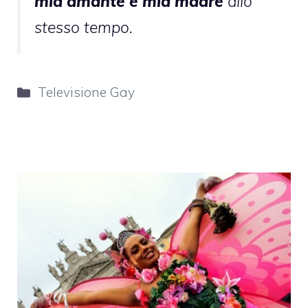
mia amante e mia madre
allo
stesso tempo.
Categorie
Televisione Gay