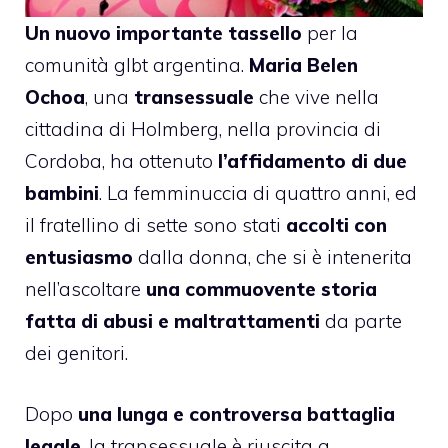
Un nuovo importante tassello
per la
comunità glbt argentina.
Maria Belen
Ochoa
, una
transessuale
che vive nella
cittadina di Holmberg, nella provincia di
Cordoba, ha ottenuto
l’affidamento di due
bambini
. La femminuccia di quattro anni, ed
il fratellino di sette sono stati
accolti con
entusiasmo
dalla donna, che si è intenerita
nell’ascoltare
una commuovente storia
fatta di abusi e maltrattamenti
da parte
dei genitori.
Dopo
una lunga e controversa battaglia
legale
, la transessuale è riuscita a