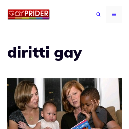
Vai
al
MENU
contenuto
diritti gay