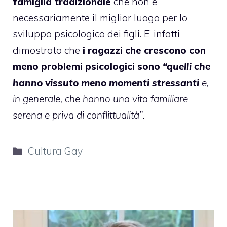
famiglia tradizionale
che non è
necessariamente il miglior luogo per lo
sviluppo psicologico dei figl
i
. E’ infatti
dimostrato che
i ragazzi che crescono con
meno problemi psicologici sono
“quelli che
hanno vissuto meno momenti stressanti
e,
in generale, che hanno una vita familiare
serena e priva di conflittualità”
.
Categorie
Cultura Gay