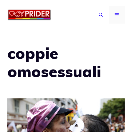
Vai
al
MENU
contenuto
coppie
omosessuali