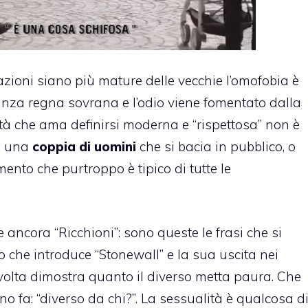
ioni siano più mature delle vecchie l’
omofobia
è
oranza regna sovrana e l’odio viene fomentato dalla
cietà che ama definirsi moderna e “rispettosa” non è
re una
coppia di uomini
che si bacia in pubblico, o
nto che purtroppo è tipico di tutte le
e ancora “Ricchioni”: sono queste le frasi che si
o che introduce “Stonewall” e la sua uscita nei
volta dimostra quanto il diverso metta paura. Che
o fa: “diverso da chi?”. La
sessualità
è qualcosa d