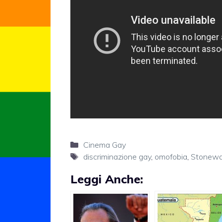
Categorie
Cinema Gay
Tag
discriminazione gay
,
omofobia
,
Stonewa
Leggi Anche: