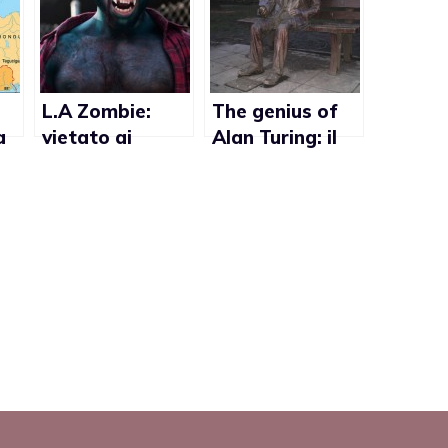
L.A Zombie:
The genius of
a
vietato ai
Alan Turing: il
minori in Nuova
documentario
Zelanda
sulla vita dello
scienziato gay