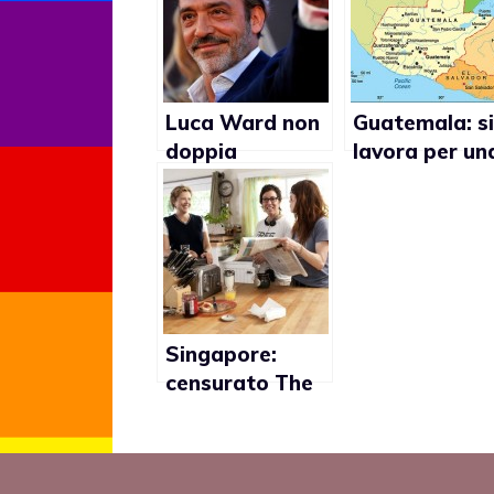
Luca Ward non
Guatemala: si
doppia
lavora per un
personaggi gay
legge anti-
omofobia
Singapore:
censurato The
Kids are all
right