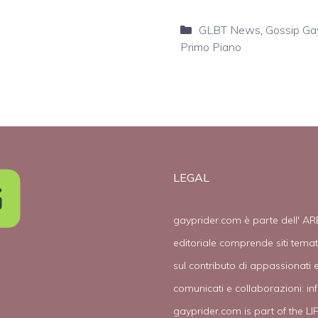
Categorie
GLBT News
,
Gossip Ga
Primo Piano
LEGAL
gayprider.com è parte dell' AR
editoriale comprende siti tema
sul contributo di appassionati e
comunicati e collaborazioni:
in
gayprider.com is part of the L