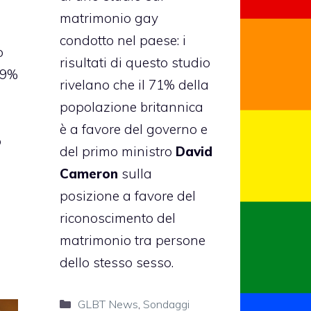
matrimonio gay
condotto nel paese: i
o
risultati di questo studio
99%
rivelano che il 71% della
popolazione britannica
è a favore del governo e
o
del primo ministro
David
Cameron
sulla
posizione a favore del
riconoscimento del
matrimonio tra persone
dello stesso sesso.
Categorie
GLBT News
,
Sondaggi