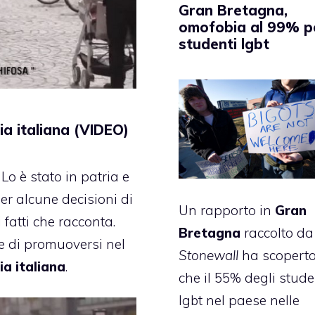
Gran Bretagna,
omofobia al 99% p
studenti lgbt
a italiana (VIDEO)
. Lo è stato in patria e
r alcune decisioni di
Un rapporto in
Gran
 fatti che racconta.
Bretagna
raccolto da
e di promuoversi nel
Stonewall
ha scopert
a italiana
.
che il 55% degli stude
lgbt nel paese nelle