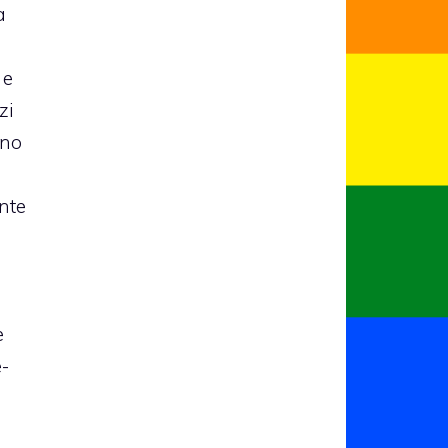
a
 e
izi
nno
nte
e
e-