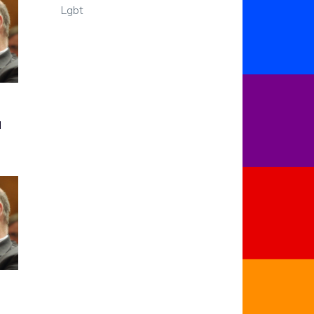
Lgbt
a