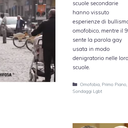
scuole secondarie
hanno vissuto
esperienze di bullism
omofobico, mentre il 
sente la parola gay
usata in modo
denigratorio nelle lor
scuole.
Categorie
Omofobia
,
Primo Piano
,
Sondaggi Lgbt