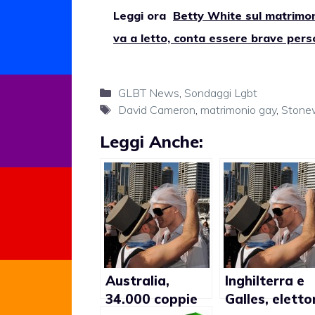
Leggi ora
Betty White sul matrimon
va a letto, conta essere brave per
Categorie
GLBT News
,
Sondaggi Lgbt
Tag
David Cameron
,
matrimonio gay
,
Stonew
Leggi Anche:
Australia,
Inghilterra e
34.000 coppie
Galles, eletto