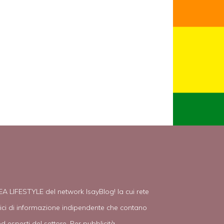
EA LIFESTYLE del network IsayBlog! la cui rete
tici di informazione indipendente che contano
d esperti del settore. Per pubblicità,