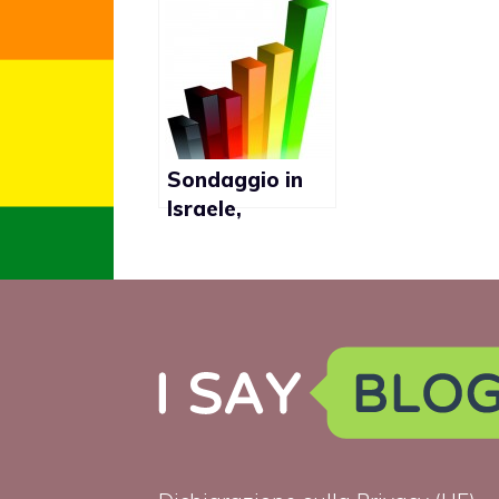
gay presenti nel
a favore del
continente
matrimonio g
Sondaggio in
Israele,
maggioranza
della
popolazione a
favore del
matrimonio gay