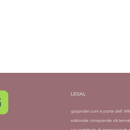
conservatori
matrimonio gay
ay
non vogliono
in chiesa
matrimonio gay
LEGAL
gayprider.com è parte dell' AR
editoriale comprende siti tema
sul contributo di appassionati e