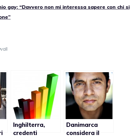
io gay: “Davvero non mi interessa sapere con chi si
sone”
all
Inghilterra,
Danimarca
ri
credenti
considera il