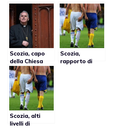
Scozia, capo
Scozia,
della Chiesa
rapporto di
cattolica
omofobia nello
promette più
sport
soldi per la
lotta contro i
matrimoni gay
Scozia, alti
livelli di
omofobia nello