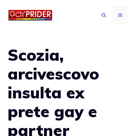
Vai
al
MENU
contenuto
Scozia,
arcivescovo
insulta ex
prete gay e
partner