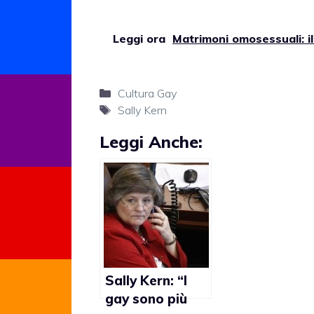
Leggi ora
Matrimoni omosessuali: il
Categorie
Cultura Gay
Tag
Sally Kern
Leggi Anche:
Sally Kern: “I
gay sono più