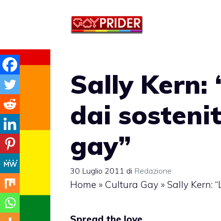
Vai
al
contenuto
Sally Kern:
dai sostenito
gay”
30 Luglio 2011
di
Redazione
Home
»
Cultura Gay
»
Sally Kern: “
Spread the love