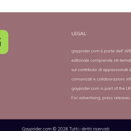
LEGAL
gayprider.com è parte dell' AR
editoriale comprende siti tema
sul contributo di appassionati e
comunicati e collaborazioni:
in
gayprider.com is part of the L
For advertising, press releases
Gayprider.com © 2026 Tutti i diritti riservati