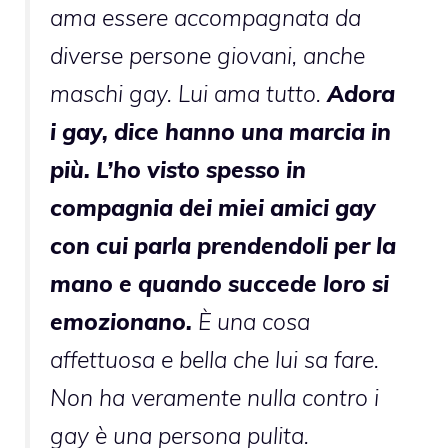
ama essere accompagnata da
diverse persone giovani, anche
maschi gay. Lui ama tutto.
Adora
i gay, dice hanno una marcia in
più. L’ho visto spesso in
compagnia dei miei amici gay
con cui parla prendendoli per la
mano e quando succede loro si
emozionano.
È una cosa
affettuosa e bella che lui sa fare.
Non ha veramente nulla contro i
gay è una persona pulita.