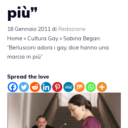
più”
18 Gennaio 2011
di
Redazione
Home
»
Cultura Gay
»
Sabina Began:
“Berlusconi adora i gay, dice hanno una
marcia in più”
Spread the love