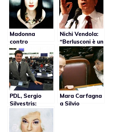
Madonna
Nichi Vendola:
contro
“Berlusconi è un
Berlusconi ed i
bigotto.
gay la
Quanta
difendono
sofferenza se
avesse un figlio
gay”
PDL, Sergio
Mara Carfagna
Silvestris:
a Silvio
“Silvio
Berlusconi:
Berlusconi
“Avrebbe fatto
potrebbe
meglio a non