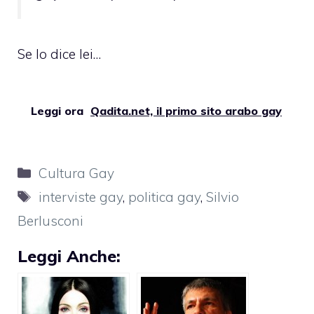
Se lo dice lei…
Leggi ora
Qadita.net, il primo sito arabo gay
Categorie
Cultura Gay
Tag
interviste gay
,
politica gay
,
Silvio
Berlusconi
Leggi Anche: