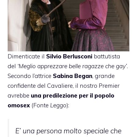
Dimenticate il
Silvio Berlusconi
battutista
del
‘Meglio apprezzare belle ragazze che gay’
.
Secondo l’attrice
Sabina Began
, grande
confidente del Cavaliere, il nostro Premier
avrebbe
una predilezione per il popolo
omosex
(Fonte
Leggo
):
E’ una persona molto speciale che