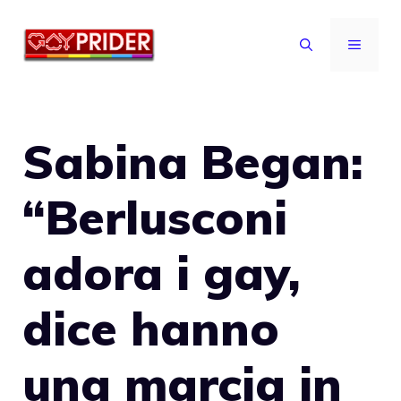
Vai
al
MENU
contenuto
Sabina Began:
“Berlusconi
adora i gay,
dice hanno
una marcia in