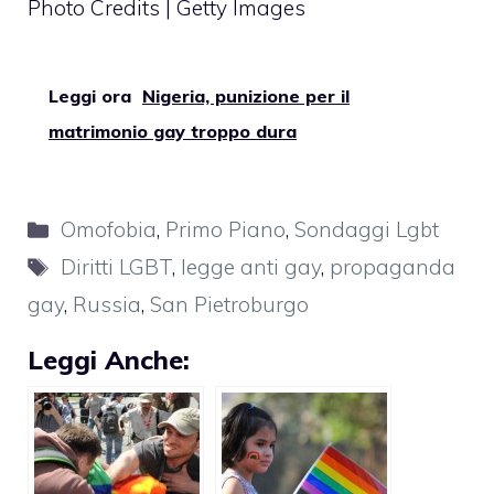
Photo Credits | Getty Images
Leggi ora
Nigeria, punizione per il
matrimonio gay troppo dura
Categorie
Omofobia
,
Primo Piano
,
Sondaggi Lgbt
Tag
Diritti LGBT
,
legge anti gay
,
propaganda
gay
,
Russia
,
San Pietroburgo
Leggi Anche: