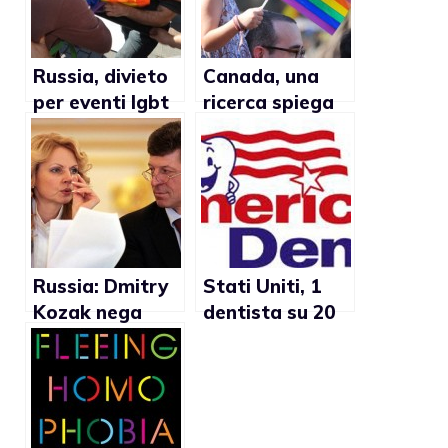
Russia, divieto
Canada, una
per eventi lgbt
ricerca spiega
ritenuto
come i bambini
illegittimo
possono
diventare
razzisti
Russia: Dmitry
Stati Uniti, 1
Kozak nega
dentista su 20
diritti
si rifiuta di
omosessuali
trattare
persone con Hiv