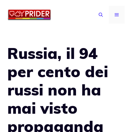
Vai
al
MENU
contenuto
Russia, il 94
per cento dei
russi non ha
mai visto
propaganda