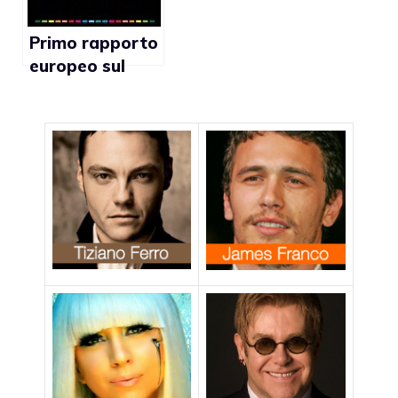
Primo rapporto
europeo sul
cattivo
trattamento
dell’asilo
politico per
omofobia