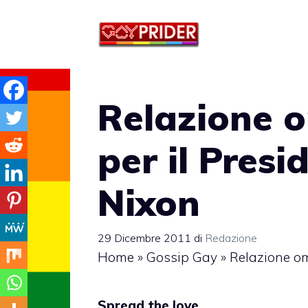
Vai
al
contenuto
Relazione 
per il Pres
Nixon
29 Dicembre 2011
di
Redazione
Home
»
Gossip Gay
»
Relazione om
Spread the love