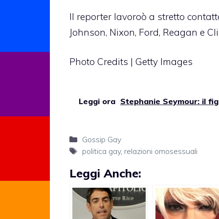
Il reporter lavoroò a stretto conta
Johnson, Nixon, Ford, Reagan e Cli
Photo Credits | Getty Images
Leggi ora
Stephanie Seymour: il fig
Categorie
Gossip Gay
Tag
politica gay
,
relazioni omosessuali
Leggi Anche: