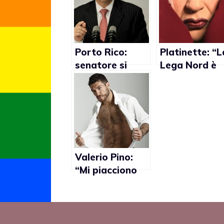
Porto Rico:
Platinette: “L
senatore si
Lega Nord è
dimette dopo
piena di gay”
foto nude su
sito gay
Valerio Pino:
“Mi piacciono
gli uomini ma
anche le donne”