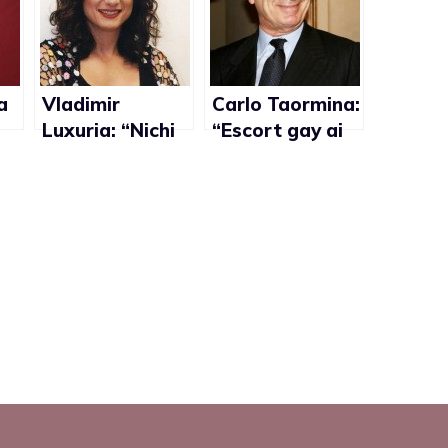
a
Vladimir
Carlo Taormina:
Luxuria: “Nichi
“Escort gay ai
Vendola
festini Bunga
premier? Non
Bunga di
sottovaluto
Berlusconi?
l’intelligenza
degli italiani
che se ne
sbattono del
suo
orientamento
sessuale”