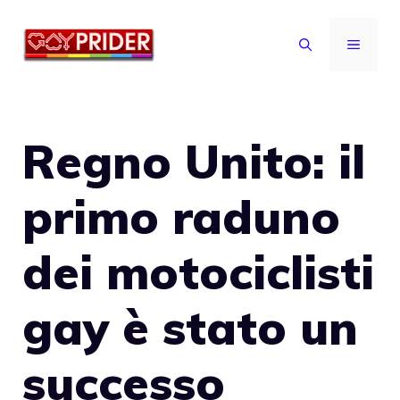
Vai
al
MENU
contenuto
Regno Unito: il
primo raduno
dei motociclisti
gay è stato un
successo