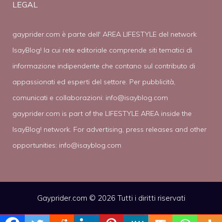
LEGAL
gayprider.com è parte dell' AREA LIFESTYLE del network
IsayBlog! la cui rete editoriale comprende siti tematici di
informazione indipendente che contano sul contributo di
appassionati ed esperti del settore. Per pubblicità,
comunicati e collaborazioni:
info@isayblog.com
gayprider.com is part of the LIFESTYLE AREA inside the
IsayBlog! network. For advertising, press releases and other
opportunities:
info@isayblog.com
Gayprider.com © 2026 Tutti i diritti riservati