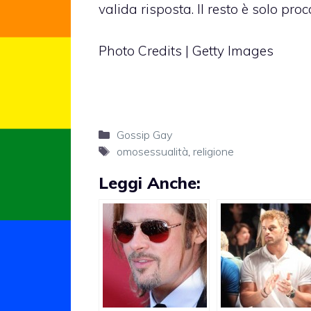
valida risposta. Il resto è solo pro
Photo Credits | Getty Images
Categorie
Gossip Gay
Tag
omosessualità
,
religione
Leggi Anche: