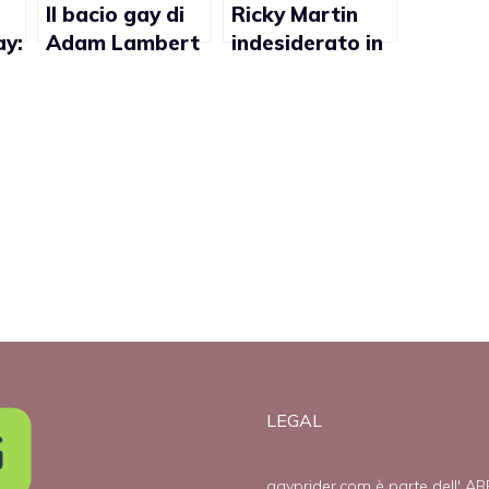
Il bacio gay di
Ricky Martin
ay:
Adam Lambert
indesiderato in
e la critica:
Honduras
“Non sei
perché gay, a
abbastanza
rischio il
gay”
concerto
LEGAL
gayprider.com è parte dell' AR