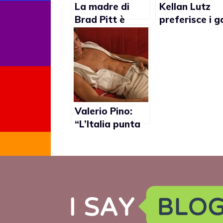
La madre di
Kellan Lutz
Brad Pitt è
preferisce i g
omofoba?
“I ragazzi
eterosessuali
sono sciatti”
Valerio Pino:
“L’Italia punta
sempre il dito
sul fatto che tu
sia gay”