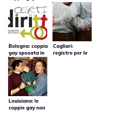
sono coppie di
diritti gay
serie B”
possono
attendere,
prima bisogna
riformare lo
Stato e
rimettere in
Bologna: coppia
Cagliari:
moto
gay sposata in
registro per le
l’economia”
Spagna vuole
coppie gay
essere
riconosciuta dal
Comune
Louisiana: le
coppie gay non
potranno