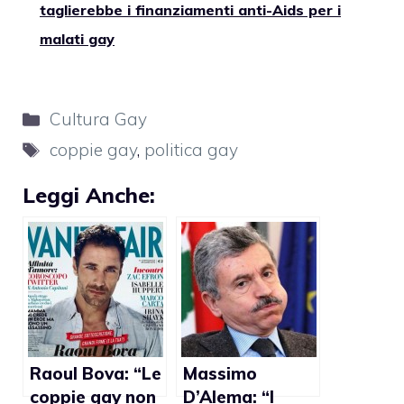
taglierebbe i finanziamenti anti-Aids per i
malati gay
Categorie
Cultura Gay
Tag
coppie gay
,
politica gay
Leggi Anche:
Raoul Bova: “Le
Massimo
coppie gay non
D’Alema: “I