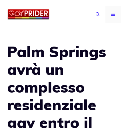
Vai
al
MENU
contenuto
Palm Springs
avrà un
complesso
residenziale
gay entro il