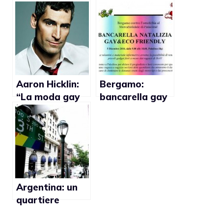
albergo gay
amano Britney
della città
Spears (video)
Aaron Hicklin:
Bergamo:
“La moda gay
bancarella gay
non esiste più”
friendly contro
l’omofobia
Argentina: un
quartiere
interamente