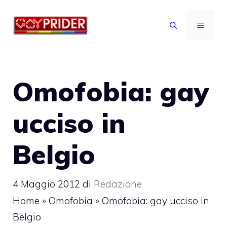
Vai
al
MENU
contenuto
Omofobia: gay
ucciso in
Belgio
4 Maggio 2012
di
Redazione
Home
»
Omofobia
»
Omofobia: gay ucciso in
Belgio