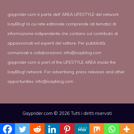
gayprider.com è parte dell' AREA LIFESTYLE del network
IsayBlog! la cui rete editoriale comprende siti tematici di
informazione indipendente che contano sul contributo di
appassionati ed esperti del settore. Per pubblicità,
comunicati e collaborazioni:
info@isayblog.com
gayprider.com is part of the LIFESTYLE AREA inside the
IsayBlog! network. For advertising, press releases and other
opportunities:
info@isayblog.com
Gayprider.com © 2026 Tutti i diritti riservati