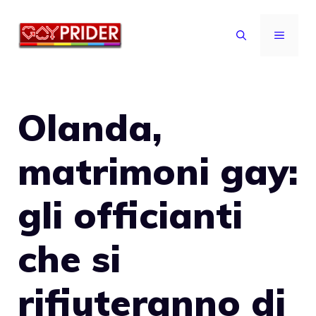
Vai
al
MENU
contenuto
Olanda,
matrimoni gay:
gli officianti
che si
rifiuteranno di