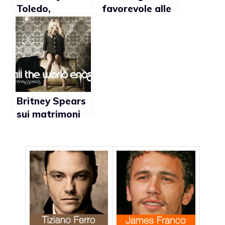
Toledo,
favorevole alle
favorevole al
adozioni gay
matrimonio
gay, fuori dalla
corsa alle
presidenziali
Britney Spears
sui matrimoni
gay: “Penso che
tutti
dovrebbero
essere trattati
allo stesso
modo”