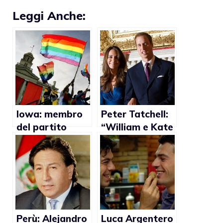
Leggi Anche:
Iowa: membro
Peter Tatchell:
del partito
“William e Kate
repubblicano ha
devono
creato un
promuovere il
gruppo a
matrimonio
favore del
gay”
matrimonio gay
Perù: Alejandro
Luca Argentero