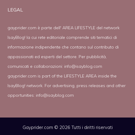
LEGAL
gayprider.com è parte dell' AREA LIFESTYLE del network
IsayBlog! la cui rete editoriale comprende siti tematici di
informazione indipendente che contano sul contributo di
appassionati ed esperti del settore. Per pubblicità,
comunicati e collaborazioni:
info@isayblog.com
gayprider.com is part of the LIFESTYLE AREA inside the
IsayBlog! network. For advertising, press releases and other
opportunities:
info@isayblog.com
Gayprider.com © 2026 Tutti i diritti riservati