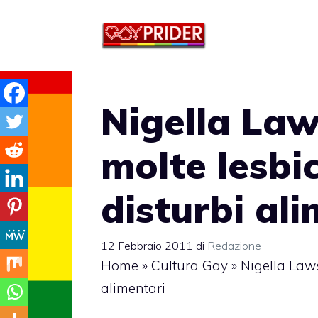
Vai
al
contenuto
Nigella Law
molte lesbi
disturbi al
12 Febbraio 2011
di
Redazione
Home
»
Cultura Gay
»
Nigella Laws
alimentari