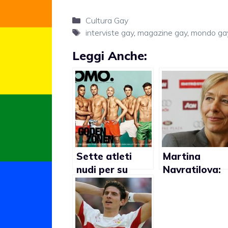
Categorie
Cultura Gay
Tag
interviste gay
,
magazine gay
,
mondo ga
Leggi Anche:
Sette atleti
Martina
nudi per su
Navratilova:
magazine
“Vorrei
olandese per
strangolare i
invitare i
politici anti-
colleghi gay a
gay”