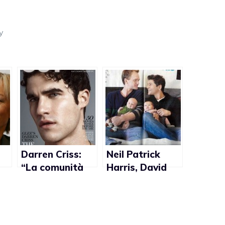
y
Darren Criss:
Neil Patrick
“La comunità
Harris, David
gay mi ha
Burtka ed i
sempre
gemellini
sostenuto nel
posano su
lavoro”
People