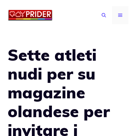
Vai
al
MENU
contenuto
Sette atleti
nudi per su
magazine
olandese per
invitare i