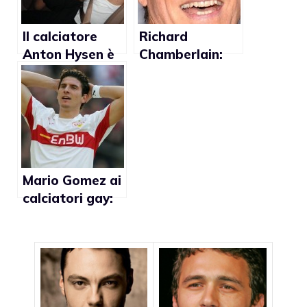
Il calciatore
Richard
Anton Hysen è
Chamberlain:
gay
“Non consiglio
agli attori di
fare coming
out”
Mario Gomez ai
calciatori gay:
“Fate coming
out”