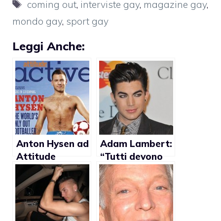
Tag
coming out
,
interviste gay
,
magazine gay
,
mondo gay
,
sport gay
Leggi Anche:
Anton Hysen ad
Adam Lambert:
Attitude
“Tutti devono
Magazine:
essere
“L’omosessualit
semplicemente
à è ancora un
se stessi”
tabù nel calcio”