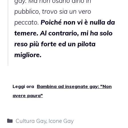
gay. Ma non osano dirlo in
pubblico, trovo sia un vero
peccato.
Poiché non vi è nulla da
temere. Al contrario, mi ha solo
reso più forte ed un pilota
migliore.
Leggi ora
Bambina ad insegnate gay: "Non
avere paura"
Categorie
Cultura Gay
,
Icone Gay