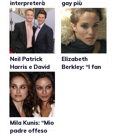
interpreterà
gay più
Robert
importanti del
Mapplethorpe
2011
nel prossimo
ruolo al cinema
Neil Patrick
Elizabeth
Harris e David
Berkley: “I fan
Burtka: “Non
gay mi hanno
chiamateci
emozionato”
coppia modello”
Mila Kunis: “Mio
padre offeso