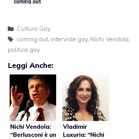
coming out
Categorie
Cultura Gay
Tag
coming out
,
interviste gay
,
Nichi Vendola
,
politica gay
Leggi Anche:
Nichi Vendola:
Vladimir
“Berlusconi è un
Luxuria: “Nichi