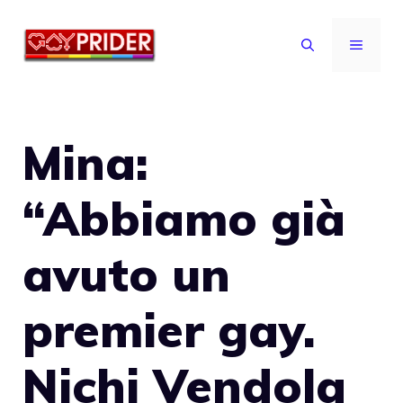
Vai
al
MENU
contenuto
Mina:
“Abbiamo già
avuto un
premier gay.
Nichi Vendola