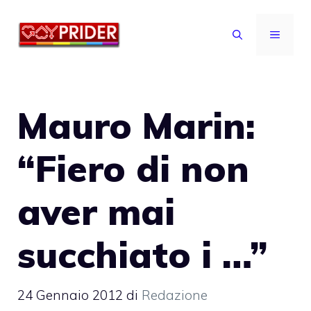
Vai
al
MENU
contenuto
Mauro Marin:
“Fiero di non
aver mai
succhiato i …”
24 Gennaio 2012
di
Redazione