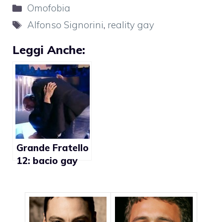
Categorie
Omofobia
Tag
Alfonso Signorini
,
reality gay
Leggi Anche:
Grande Fratello
12: bacio gay
tra Alfonso
Signorini e
Ferdinando
Giordano