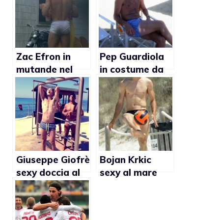
Zac Efron in
Pep Guardiola
mutande nel
in costume da
film Paperboy
bagno a
(Foto)
Pescara (foto)
Giuseppe Giofrè
Bojan Krkic
sexy doccia al
sexy al mare
mare (foto)
(foto)