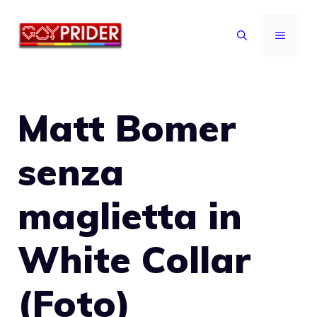
Vai
al
MENU
contenuto
Matt Bomer
senza
maglietta in
White Collar
(Foto)