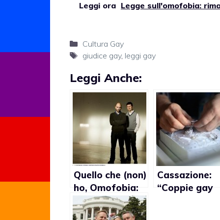
Leggi ora
Legge sull'omofobia: rima
Categorie
Cultura Gay
Tag
giudice gay
,
leggi gay
Leggi Anche:
Quello che (non)
Cassazione:
ho, Omofobia:
“Coppie gay
“Legge che
hanno diritto
renda giustizia
vita familiare