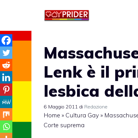
Vai
al
contenuto
Massachuse
Lenk è il pr
lesbica del
6 Maggio 2011
di
Redazione
Home
»
Cultura Gay
»
Massachusett
Corte suprema