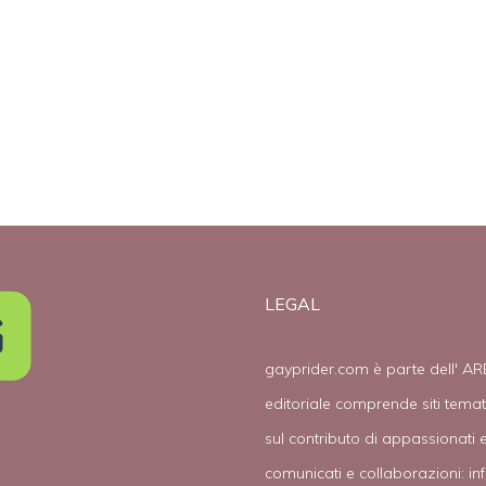
Corte Suprema
tace sui gay
LEGAL
gayprider.com è parte dell' AR
editoriale comprende siti tema
sul contributo di appassionati e
comunicati e collaborazioni:
in