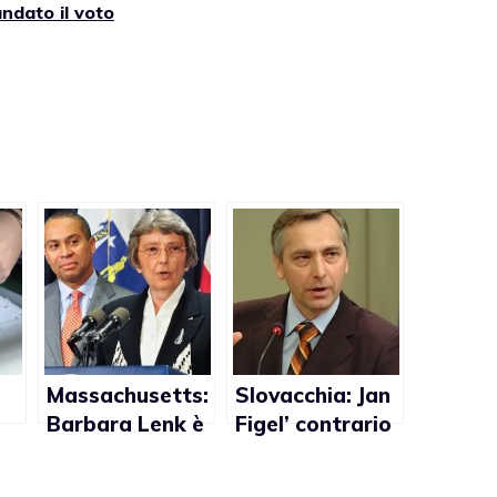
ndato il voto
Massachusetts:
Slovacchia: Jan
Barbara Lenk è
Figel’ contrario
 a
il primo giudice
alle violenze ai
”
lesbo della
cattolici ma