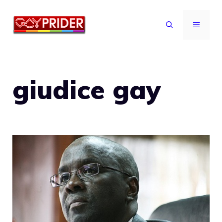
Vai
al
MENU
contenuto
giudice gay