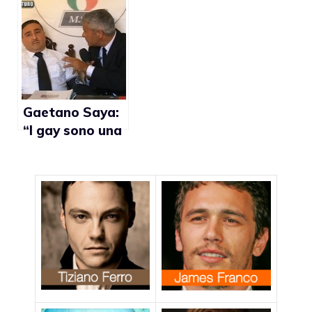
conservatore
maschi non
stuzzica
possono
presidentessa
dormire nello
Dilma Rousseff
stesso letto”
Gaetano Saya:
“I gay sono una
casta
pericolosissima
perché
pretendono
delle leggi a
loro favore”