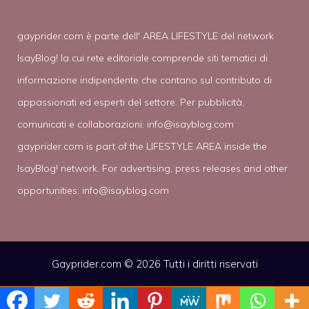
gayprider.com è parte dell' AREA LIFESTYLE del network
IsayBlog! la cui rete editoriale comprende siti tematici di
informazione indipendente che contano sul contributo di
appassionati ed esperti del settore. Per pubblicità,
comunicati e collaborazioni:
info@isayblog.com
gayprider.com is part of the LIFESTYLE AREA inside the
IsayBlog! network. For advertising, press releases and other
opportunities:
info@isayblog.com
Gayprider.com © 2026 Tutti i diritti riservati