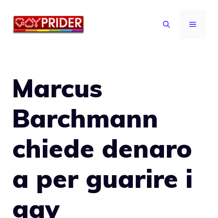
Vai
al
MENU
contenuto
Marcus
Barchmann
chiede denaro
a per guarire i
gay