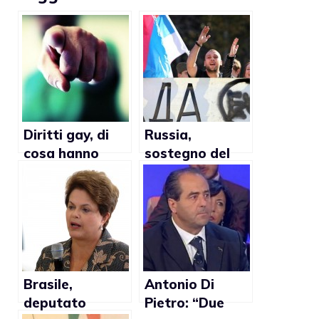
Diritti gay, di
Russia,
cosa hanno
sostegno del
paura gli
governo a
omofobi?
favore
dell’omofobia
Brasile,
Antonio Di
deputato
Pietro: “Due