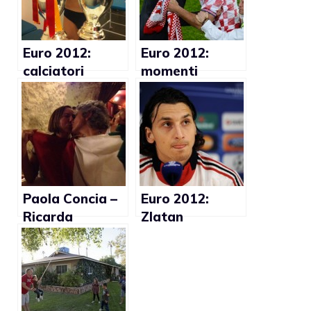
Euro 2012:
Euro 2012:
calciatori
momenti
Spagna nudi
omoerotici
negli spogliatoi
(Foto)
(Foto)
Paola Concia –
Euro 2012:
Ricarda
Zlatan
Trautmann:
Ibrahimovic
Italia –
foto sexy
Germania
(foto)