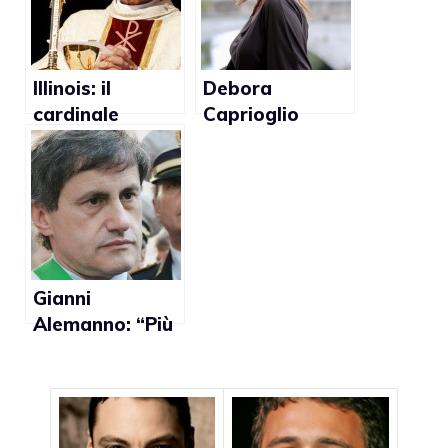
Illinois: il
Debora
cardinale
Caprioglio
Francis George
paladina dei
contro i
diritti gay
matrimoni gay
Gianni
Alemanno: “Più
tasse per single
e coppie gay”