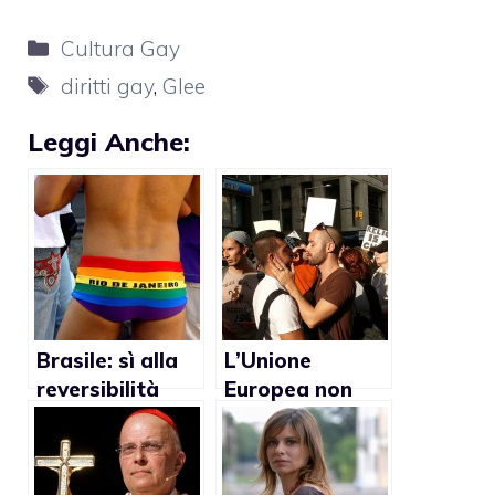
Categorie
Cultura Gay
Tag
diritti gay
,
Glee
Leggi Anche:
Brasile: sì alla
L’Unione
reversibilità
Europea non
della pensione
accetta
per le coppie
abbastanza il
gay
mondo glbt