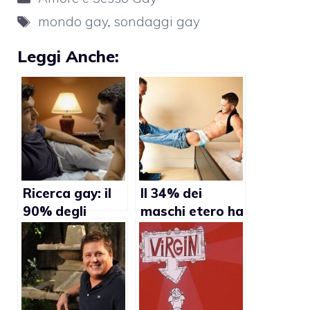
Tag
mondo gay
,
sondaggi gay
Leggi Anche:
Ricerca gay: il
Il 34% dei
90% degli
maschi etero ha
uomini ha
avuto
praticato o
esperienze
ricevuto il sesso
omosessuali
orale