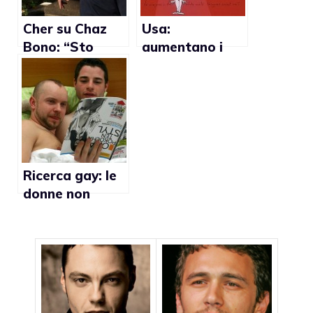
Cher su Chaz
Usa:
Bono: “Sto
aumentano i
imparando a
ragazzi vergini
considerarla
come un uomo”
Ricerca gay: le
donne non
perdonerebber
o un tradimento
del partner con
un altro uomo