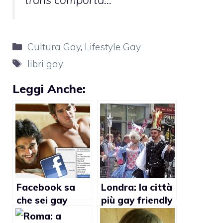
Categorie
Cultura Gay
,
Lifestyle Gay
Tag
libri gay
Leggi Anche:
Facebook sa
Londra: la città
che sei gay
più gay friendly
prima ancora di
d’Europa