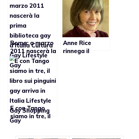
fare coming out
Roma: a marzo
Anne Rice
2011 nascerà la
rinnega il
prima
cristianesimo
biblioteca gay
per amore del
d’Italia
figlio gay
E con Tango
siamo in tre, il
libro sui pinguini
gay arriva in