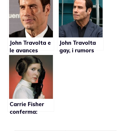
Fabian Zanzi,
uomini secondo
ma l’attore
Luis Gonzalez
nega
John Travolta e
John Travolta
le avances
gay, i rumors
sessuali: fu
continuano
bandito
dall’hotel
Peninsula di
New York
Carrie Fisher
conferma:
“Tutti sanno
che John