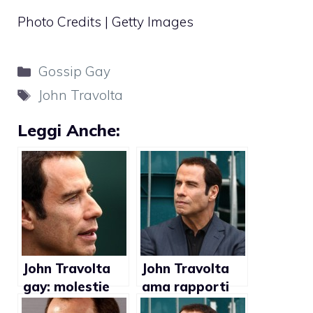
Photo Credits | Getty Images
Categorie
Gossip Gay
Tag
John Travolta
Leggi Anche:
John Travolta
John Travolta
gay: molestie
ama rapporti
sessuali a
sessuali con