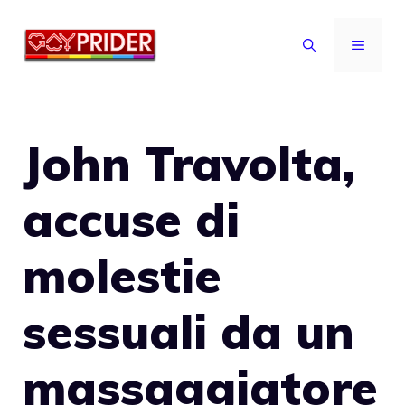
Vai
al
MENU
contenuto
John Travolta,
accuse di
molestie
sessuali da un
massaggiatore