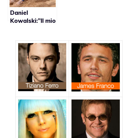
Daniel
Kowalski:”Il mio
coming out per
combattere
l’omofobia nello
sport”