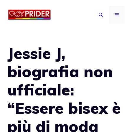
Vai
al
MENU
contenuto
Jessie J,
biografia non
ufficiale:
“Essere bisex è
più di moda