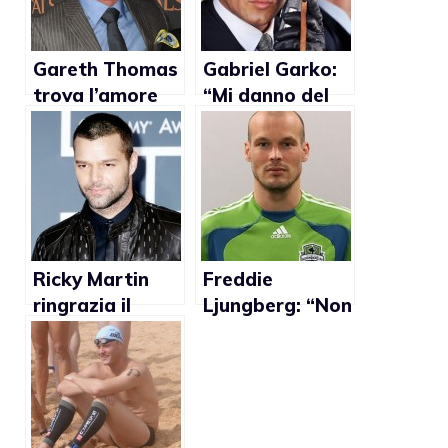
Gareth Thomas
Gabriel Garko:
trova l’amore
“Mi danno del
con Sean Smith
gay? Vuol dire
che sono un
divo”
Ricky Martin
Freddie
ringrazia il
Ljungberg: “Non
fidanzato e la
mi dispiace che
famiglia dopo
la gente pensi
aver vinto il
sia gay”
GLAAD Award