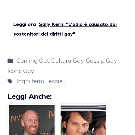
Leggi ora
Sally Kern: "L'odio è causato dai
sostenitori dei diritti gay"
Categorie
Coming Out
,
Cultura Gay
,
Gossip Gay
,
Icone Gay
Tag
Inghilterra
,
Jessie J
Leggi Anche: