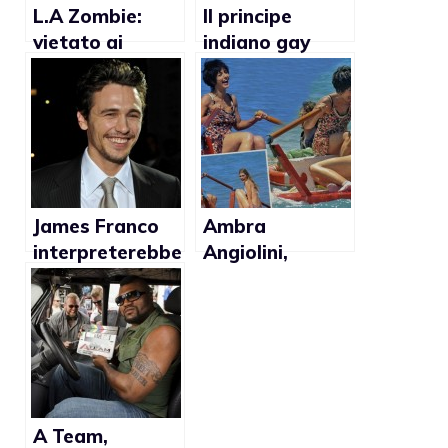
L.A Zombie:
Il principe
vietato ai
indiano gay
minori in Nuova
sarà
Zelanda
protagonista di
un
documentario
James Franco
Ambra
interpreterebbe
Angiolini,
nuovamente un
lesbica in Tutti
ruolo gay
al mare
A Team,