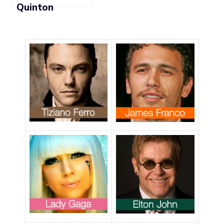
Quinton
“Rampage”
Jackson:
“Recitare?
Roba da gay”