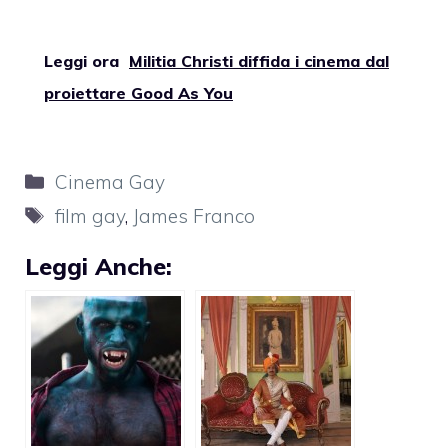
Leggi ora
Militia Christi diffida i cinema dal
proiettare Good As You
Categorie
Cinema Gay
Tag
film gay
,
James Franco
Leggi Anche: