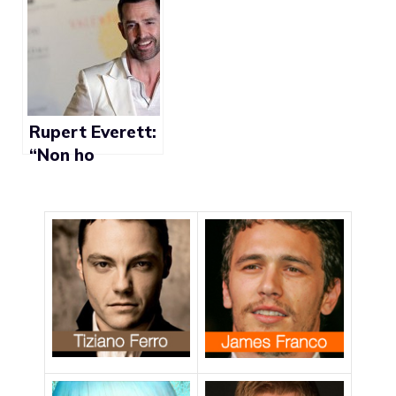
right
Rupert Everett:
“Non ho
lavorato più ad
Hollywood
dopo aver fatto
coming out”