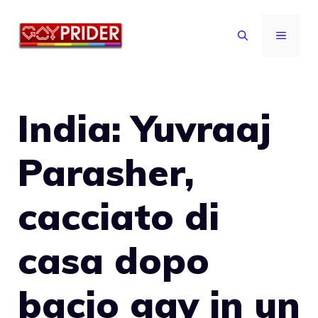
Vai
al
MENU
contenuto
India: Yuvraaj
Parasher,
cacciato di
casa dopo
bacio gay in un