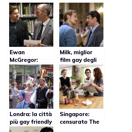
Ewan
Milk, miglior
McGregor:
film gay degli
“Hollywood non
ultimi dieci anni
è ancora pronta
per attori
dichiaratament
e gay”
Londra: la città
Singapore:
più gay friendly
censurato The
d’Europa
Kids are all