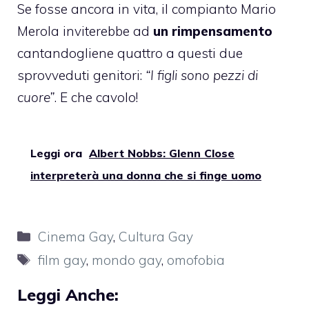
Se fosse ancora in vita, il compianto Mario
Merola inviterebbe ad
un rimpensamento
cantandogliene quattro a questi due
sprovveduti genitori:
“I figli sono pezzi di
cuore”
. E che cavolo!
Leggi ora
Albert Nobbs: Glenn Close
interpreterà una donna che si finge uomo
Categorie
Cinema Gay
,
Cultura Gay
Tag
film gay
,
mondo gay
,
omofobia
Leggi Anche: