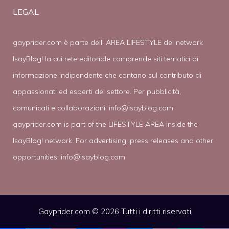
LEGAL
gayprider.com è parte dell' AREA LIFESTYLE del network
IsayBlog! la cui rete editoriale comprende siti tematici di
informazione indipendente che contano sul contributo di
appassionati ed esperti del settore. Per pubblicità,
comunicati e collaborazioni:
info@isayblog.com
gayprider.com is part of the LIFESTYLE AREA inside the
IsayBlog! network. For advertising, press releases and other
opportunities:
info@isayblog.com
Gayprider.com © 2026 Tutti i diritti riservati