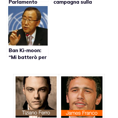
Parlamento
campagna sulla
Europeo contro
prevenzione
la proposta di
dell’Aids nella
legge che
comunità
criminalizza le
afroamericana
relazioni gay
di Schenectady
(New York)
Ban Ki-moon:
“Mi batterò per
l’abrograzione
di leggi che
criminalizzano
l’omosessualità
”