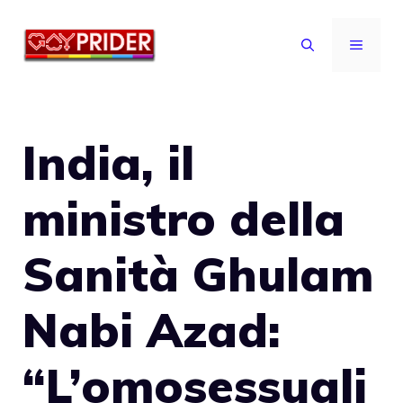
Vai
al
MENU
contenuto
India, il
ministro della
Sanità Ghulam
Nabi Azad:
“L’omosessuali