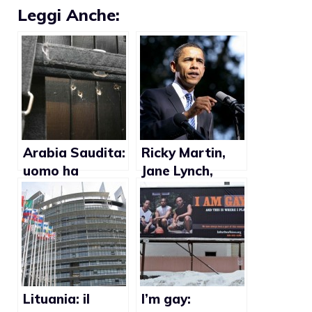
Leggi Anche:
Arabia Saudita:
Ricky Martin,
uomo ha
Jane Lynch,
rischiato la vita
Ellen DeGeneres
dopo aver
scrivono una
confessato la
lettera ad
propria
Obama perchè
omosessualità
supporti i
matrimoni gay
Lituania: il
I’m gay: