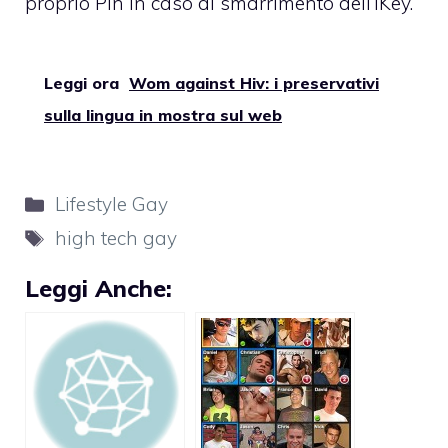
proprio Pin in caso di smarrimento dell’iKey.
Leggi ora
Wom against Hiv: i preservativi
sulla lingua in mostra sul web
Categorie
Lifestyle Gay
Tag
high tech gay
Leggi Anche: