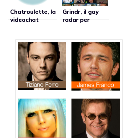
Chatroulette, la
Grindr, il gay
videochat
radar per
preferita dai
iPhone
gay americani