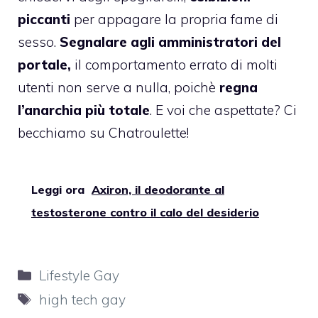
piccanti
per appagare la propria fame di
sesso.
Segnalare agli amministratori del
portale,
il comportamento errato di molti
utenti non serve a nulla, poichè
regna
l’anarchia più totale
. E voi che aspettate? Ci
becchiamo su Chatroulette!
Leggi ora
Axiron, il deodorante al
testosterone contro il calo del desiderio
Categorie
Lifestyle Gay
Tag
high tech gay