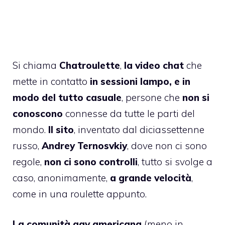
Si chiama
Chatroulette
,
la video chat
che
mette in contatto
in sessioni lampo, e in
modo del tutto casuale
, persone che
non si
conoscono
connesse da tutte le parti del
mondo.
Il sito
, inventato dal diciassettenne
russo,
Andrey Ternosvkiy
, dove non ci sono
regole,
non ci sono controlli
, tutto si svolge a
caso, anonimamente,
a grande velocità
,
come in una roulette appunto.
La comunità gay americana
(meno in