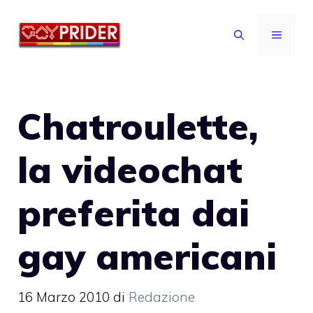
Vai
al
MENU
contenuto
Chatroulette,
la videochat
preferita dai
gay americani
16 Marzo 2010
di
Redazione