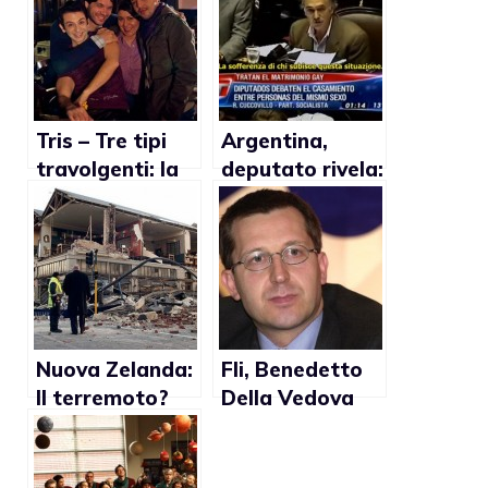
Tris – Tre tipi
Argentina,
travolgenti: la
deputato rivela:
web serie che
“Ho un figlio
parla di gay
gay e ne sono
fiero”
Nuova Zelanda:
Fli, Benedetto
Il terremoto?
Della Vedova
Colpa dei gay
favorevole agli
secondo sito
insegnanti
cristiano
trans nei licei