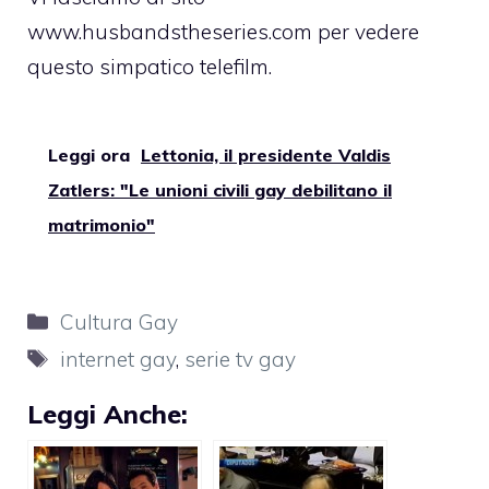
www.husbandstheseries.com
per vedere
questo simpatico telefilm.
Leggi ora
Lettonia, il presidente Valdis
Zatlers: "Le unioni civili gay debilitano il
matrimonio"
Categorie
Cultura Gay
Tag
internet gay
,
serie tv gay
Leggi Anche: