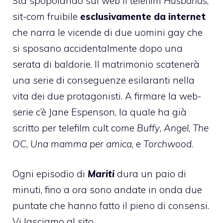
Sta spopolando sul web il telefilm
Husbands
,
sit-com fruibile
esclusivamente da internet
che narra le vicende di due uomini gay che
si sposano accidentalmente dopo una
serata di baldorie. Il matrimonio scatenerà
una serie di conseguenze esilaranti nella
vita dei due protagonisti. A firmare la web-
serie c’è Jane Espenson, la quale ha già
scritto per telefilm cult come
Buffy
,
Angel
,
The
OC
,
Una mamma per amica
, e
Torchwood
.
Ogni episodio di
Mariti
dura un paio di
minuti, fino a ora sono andate in onda due
puntate che hanno fatto il pieno di consensi.
Vi lasciamo al sito