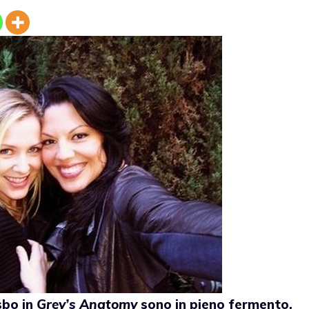
sbo in
Grey’s Anatomy
sono in pieno fermento.