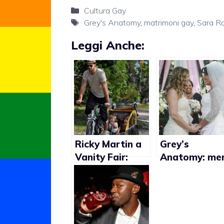
Categorie
Cultura Gay
Tag
Grey's Anatomy
,
matrimoni gay
,
Sara R
Leggi Anche:
Ricky Martin a
Grey’s
Vanity Fair:
Anatomy: me
“Quando hai
di una
figli, ogni
settimana per
decisione è per
matrimonio
il loro
lesbo
benessere”