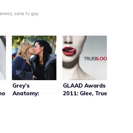
amirez
,
serie tv gay
Grey’s
GLAAD Awards
no
Anatomy:
2011: Glee, True
presto un
Blood, I love you
 il
matrimonio
Phillip Morris,
lesbo
Ricky Martin,
Chely Wright
nominati