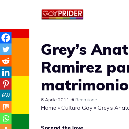
Vai
al
contenuto
Grey’s Ana
Ramirez par
matrimonio
6 Aprile 2011
di
Redazione
Home
»
Cultura Gay
»
Grey’s Anat
Spread the love